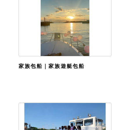
家族包船｜家族遊艇包船