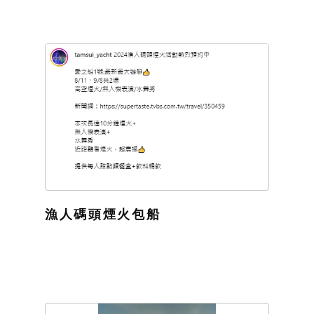
漁人碼頭煙火包船