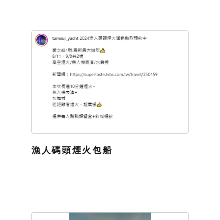
漁人碼頭煙火包船