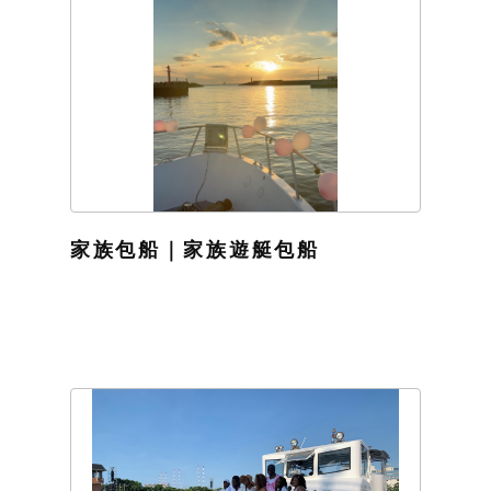
家族包船｜家族遊艇包船