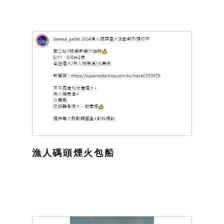
漁人碼頭煙火包船