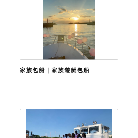
家族包船｜家族遊艇包船