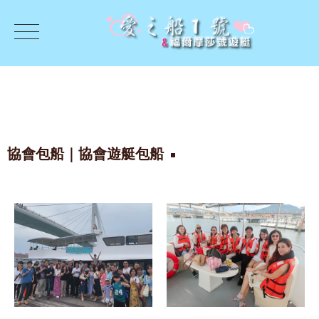
協會包船｜協會遊艇包船