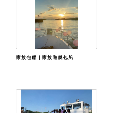
家族包船｜家族遊艇包船