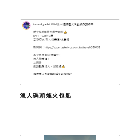
漁人碼頭煙火包船